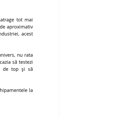
atrage tot mai 
 de aproximativ 
ustriei, acest 
Dacă ești pasionat de gaming și vrei să înveți mai multe despre acest univers, nu rata 
cazia să testezi 
 de top și să 
chipamentele la 