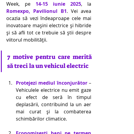
Week, pe 
14-15 iunie 2025
, la 
Romexpo, Pavilionul B1
. Vei avea 
ocazia să vezi îndeaproape cele mai 
inovatoare mașini electrice și hibride 
și să afli tot ce trebuie să știi despre 
viitorul mobilității. 
7 motive pentru care merită 
să treci la un vehicul electric 
Protejezi mediul înconjurător
 – 
Vehiculele electrice nu emit gaze 
cu efect de seră în timpul 
deplasării, contribuind la un aer 
mai curat și la combaterea 
schimbărilor climatice. 
Economisești bani pe termen 