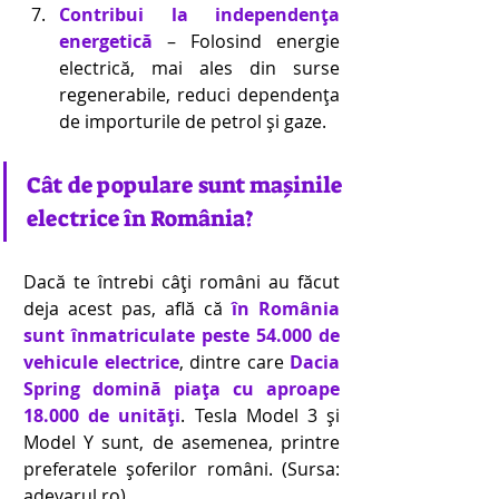
Contribui la independența 
energetică
 – Folosind energie 
electrică, mai ales din surse 
regenerabile, reduci dependența 
de importurile de petrol și gaze.
Cât de populare sunt mașinile 
electrice în România? 
Dacă te întrebi câți români au făcut 
deja acest pas, află că 
în România 
sunt înmatriculate peste 54.000 de 
vehicule electrice
, dintre care 
Dacia 
Spring domină piața cu aproape 
18.000 de unități
. Tesla Model 3 și 
Model Y sunt, de asemenea, printre 
preferatele șoferilor români. (Sursa: 
adevarul.ro
) 