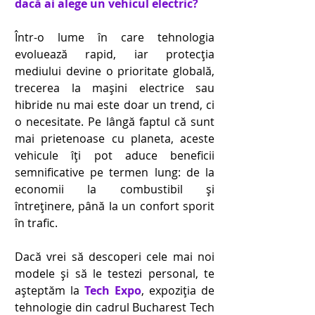
dacă ai alege un vehicul electric?
Într-o lume în care tehnologia 
evoluează rapid, iar protecția 
mediului devine o prioritate globală, 
trecerea la mașini electrice sau 
hibride nu mai este doar un trend, ci 
o necesitate. Pe lângă faptul că sunt 
mai prietenoase cu planeta, aceste 
vehicule îți pot aduce beneficii 
semnificative pe termen lung: de la 
economii la combustibil și 
întreținere, până la un confort sporit 
în trafic. 
Dacă vrei să descoperi cele mai noi 
modele și să le testezi personal, te 
așteptăm la 
Tech Expo
, expoziția de 
tehnologie din cadrul Bucharest Tech 