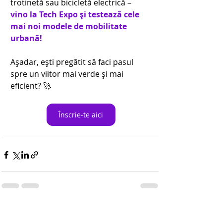
trotinetă sau bicicletă electrică – 
vino la Tech Expo și testează cele 
mai noi modele de mobilitate 
urbană!
Așadar, ești pregătit să faci pasul 
spre un viitor mai verde și mai 
eficient? 🚀 
Înscrie-te aici
Postări recente
Afișează-le pe toate