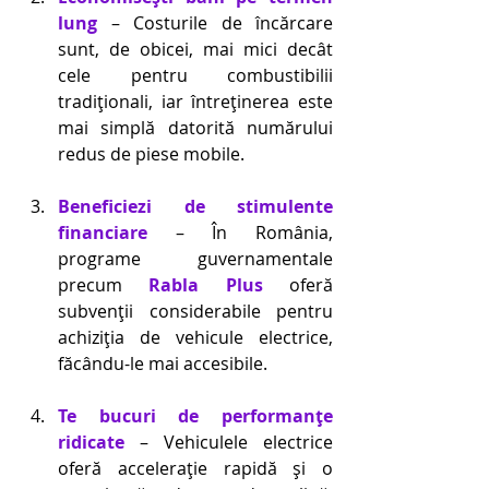
lung
 – Costurile de încărcare 
sunt, de obicei, mai mici decât 
cele pentru combustibilii 
tradiționali, iar întreținerea este 
mai simplă datorită numărului 
redus de piese mobile. 
Beneficiezi de stimulente 
financiare
 – În România, 
programe guvernamentale 
precum 
Rabla Plus
 oferă 
subvenții considerabile pentru 
achiziția de vehicule electrice, 
făcându-le mai accesibile. 
Te bucuri de performanțe 
ridicate
 – Vehiculele electrice 
oferă accelerație rapidă și o 