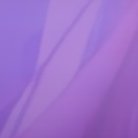
pulare modele de mașini până la soluți
bană, evenimentul aduce împreună cele
companii din domeniu.
150+
expozanți
gata să-ți prezinte ultimele
noutăți de pe piață
teh