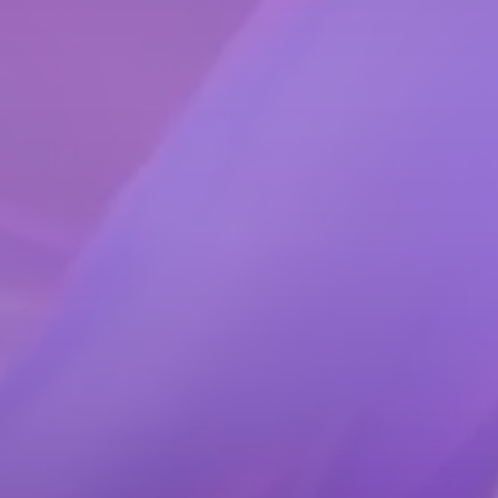
De la cele mai po
mobilitate ur
17.000+
participanți
care vor interacționa cu
cele mai noi soluții