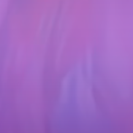
i de smart home și
 mai inovative
4
zile
în care poți testa
nologii noi în zona Expo