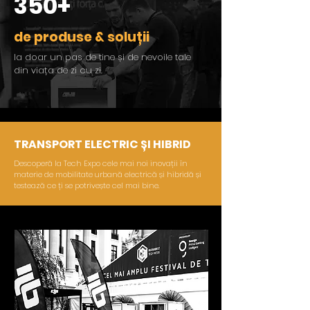
350+
de produse & soluții
la doar un pas de tine și de nevoile tale
din viața de zi cu zi.
TRANSPORT ELECTRIC ȘI HIBRID
Descoperă la Tech Expo cele mai noi inovații în
materie de mobilitate urbană electrică și hibridă și
testează ce ți se potrivește cel mai bine.