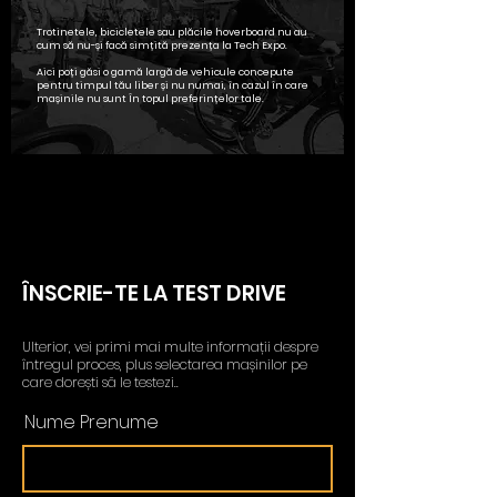
Trotinetele, bicicletele sau plăcile hoverboard nu au
cum să nu-și facă simțită prezența la Tech Expo.
Aici poți găsi o gamă largă de vehicule concepute
pentru timpul tău liber și nu numai, în cazul în care
mașinile nu sunt În topul preferințelor tale.
ÎNSCRIE-TE LA TEST DRIVE
Ulterior, vei primi mai multe informații despre
întregul proces, plus selectarea mașinilor pe
care dorești să le testezi..
Nume Prenume