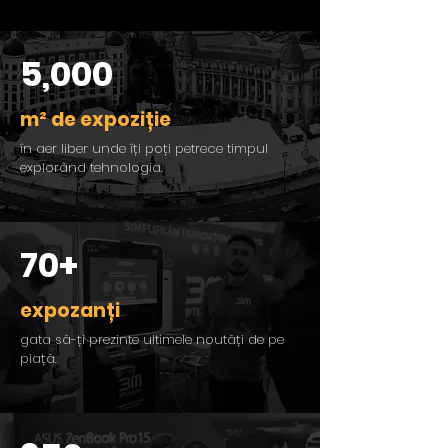
5,000
m² de expoziție
în aer liber unde îți poți petrece timpul
explorând tehnologia.
70+
expozanți
gata să-ți prezinte ultimele noutăți de pe
piață.