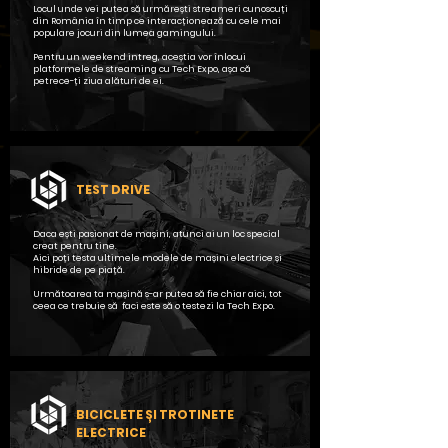
Locul unde vei putea să urmărești streameri cunoscuți
din România în timp ce interacționează cu cele mai
populare jocuri din lumea gamingului.
Pentru un weekend intreg, aceștia vor înlocui
platformele de streaming cu Tech Expo, așa că
petrece-ți ziua alături de ei.
TEST DRIVE
Daca ești pasionat de mașini, atunci ai un loc special
creat pentru tine.
Aici poți testa ultimele modele de mașini electrice și
hibride de pe piață.
Următoarea ta mașină s-ar putea să fie chiar aici, tot
ceea ce trebuie să faci este să o testezi la Tech Expo.
BICICLETE ȘI TROTINETE
ELECTRICE