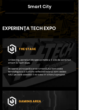
Smart City
EXPERIENȚA TECH EXPO
THE STAGE
Unboxing, paneluri de specialitate și 3 zile de conținut
smart la Tech Expo.
Pe scena principală a evenimentului vom avea
tehnologia sub lumina reflectoarelor și vom vedea
rolul pe care aceasta îl va avea în viitorul apropiat.
GAMING AREA