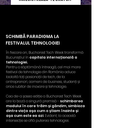
SCHIMBĂ PARADIGMA LA
FESTIVALUL TEHNOLOGIEI
În fiecare an, Bucharest Tech Week transformă
Bucureștiul în
capitala internațională a
tehnologiei.
Pentru o săptămână întreagă, cel mai mare
festival de tehnologie din România aduce
laolaltă toți pasionații de tech, de la
antreprenori, oameni de business, studenți și
orice iubitor de inovare și tehnologie.
Cea de-a șasea ediție a Bucharest Tech Week
are la bază o singură premisă -
schimbarea
modului în care trăim și gândim, simbioza
dintre viața așa cum o știam înainte și
așa cum este ea azi
. Evident, la această
intersecție se află puterea tehnologiei.