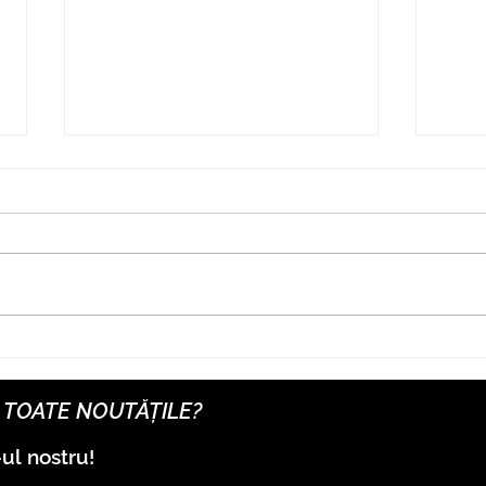
SALUS Controls extinde
Inst
ecosistemul smart home cu
Tehn
stații de încărcare pentru
abor
CU TOATE NOUTĂȚILE?
vehicule electrice
sănă
-ul
nostru!