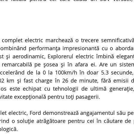
complet electric marchează o trecere semnificativă c
combinând performanța impresionantă cu o abordare 
 și aerodinamic, Explorerul electric îmbină eleganța 
 remarcabilă pe șosea și în afara ei. Are un siste
 accelerând de la 0 la 100km/h în doar 5.3 secunde
 km și fast charge în 26 de minute, fără emisii de
țios este echipat cu tehnologii de ultimă generație
vitate excepțională pentru toți pasagerii.
et electric, Ford demonstrează angajamentul său pent
erind o soluție atrăgătoare pentru cei în căutare de 
ologică.