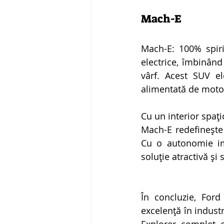
Mach-E
Mach-E: 100% spiri
electrice, îmbinând
vârf. Acest SUV el
alimentată de motoa
Cu un interior spați
Mach-E redefinește s
Cu o autonomie imp
soluție atractivă și
În concluzie, For
excelență în indust