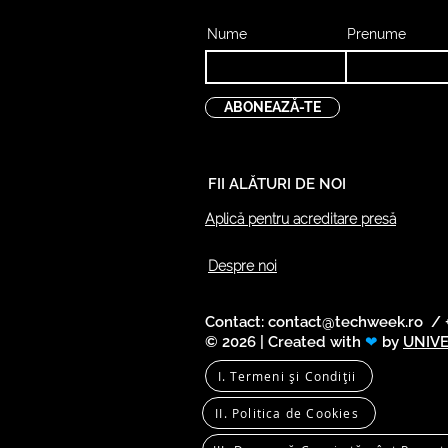
Nume
Prenume
ABONEAZĂ-TE
FII ALĂTURI DE NOI
Aplică pentru acreditare presă
Despre noi
Contact:
contact@techweek.ro
/ +
© 2026 | Created with
❤
by
UNIV
I. Termeni și Condiții
II. Politica de Cookies