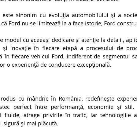
ste sinonim cu evoluția automobilului și a societ
 că Ford nu se limitează la a face istorie, Ford construi
e model cu aceeași dedicare și atenție la detalii, apl
e și inovație în fiecare etapă a procesului de prod
ă în fiecare vehicul Ford, indiferent de segmentul sau
ilor o experiență de conducere excepțională.
rodus cu mândrie în România, redefinește experien
ec perfect între performanță, economie și stil.
 fluide, atrage privirile în trafic, iar tehnologiile a
i sigură și mai plăcută.