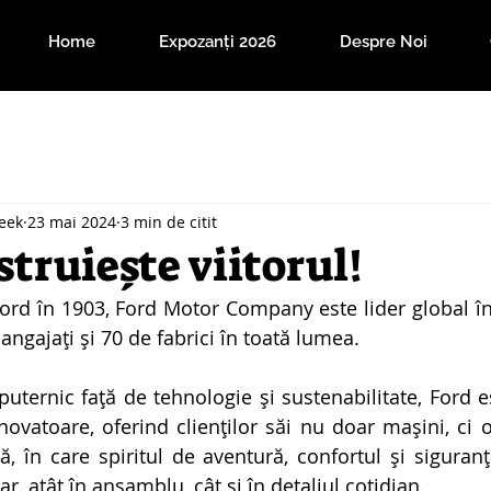
Home
Expozanți 2026
Despre Noi
eek
23 mai 2024
3 min de citit
truiește viitorul!
rd în 1903, Ford Motor Company este lider global în 
ngajați și 70 de fabrici în toată lumea.
ternic față de tehnologie și sustenabilitate, Ford es
inovatoare, oferind clienților săi nu doar mașini, ci 
 în care spiritul de aventură, confortul și siguranț
r, atât în ansamblu, cât și în detaliul cotidian.