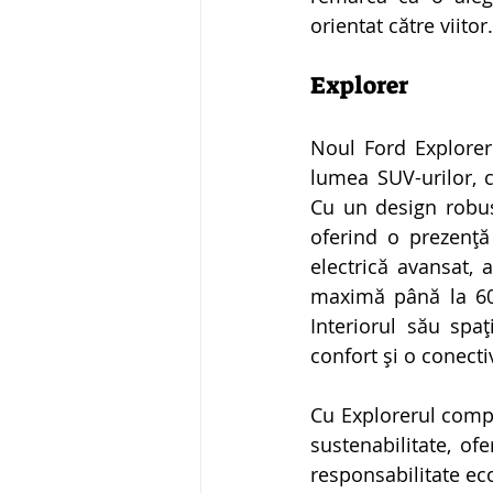
orientat către viitor.
Explorer
Noul Ford Explorer 
lumea SUV-urilor, 
Cu un design robust
oferind o prezență
electrică avansat,
maximă până la 602
Interiorul său spa
confort și o conecti
Cu Explorerul compl
sustenabilitate, of
responsabilitate ec