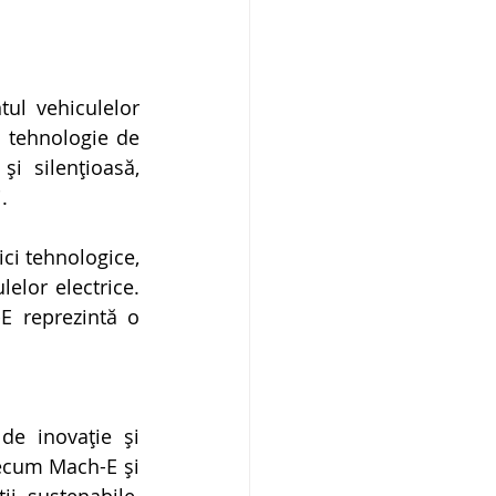
ul vehiculelor 
 tehnologie de 
 silențioasă, 
.
ci tehnologice, 
elor electrice. 
 reprezintă o 
e inovație și 
ecum Mach-E și 