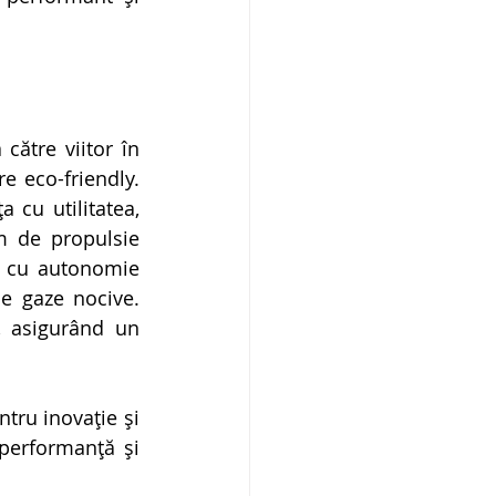
ătre viitor în 
eco-friendly. 
cu utilitatea, 
m de propulsie 
, cu autonomie 
 gaze nocive. 
, asigurând un 
ru inovație și 
performanță și 