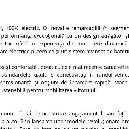
t, 100% electric. O inovație remarcabilă în segment
 performanța excepțională cu un design atrăgător și
ectric oferă o experiență de conducere dinamică și
re electrice puternice și un sistem avansat de baterii
os și confortabil, dotat cu cele mai recente caracteristi
tandardele luxului și conectivității în rândul vehicul
resionantă și opțiuni de încărcare rapidă, Mach-E
 sustenabilă pentru mobilitatea viitorului.
d continuă să demonstreze angajamentul său față d
ria auto. Prin lansarea unor modele revoluționare pr