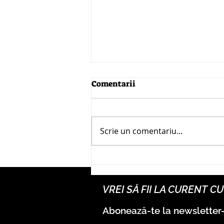
Comentarii
Scrie un comentariu...
Tineco prezintă în premieră
în România noile
aspiratoare cu spălare
VREI SĂ FII LA CURENT 
pliabile i7 Fold Premium și
S7 Fold Elite, la Bucharest
Abonează-te la newsletter
Tech Week