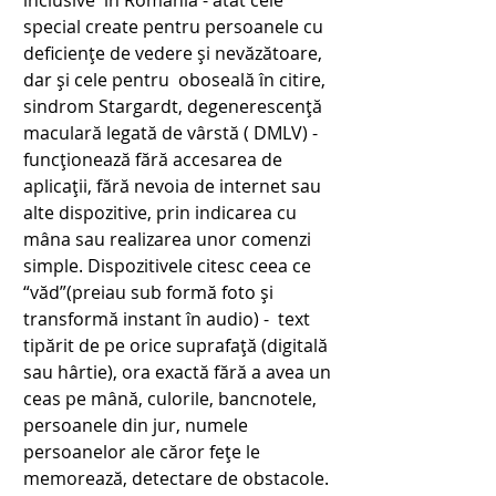
inclusive  în Romania - atât cele 
special create pentru persoanele cu 
deficiențe de vedere și nevăzătoare, 
dar și cele pentru  oboseală în citire, 
sindrom Stargardt, degenerescență 
maculară legată de vârstă ( DMLV)
 - 
funcționează fără accesarea de 
aplicații, fără nevoia de internet sau 
alte dispozitive, prin indicarea cu 
mâna sau realizarea unor comenzi 
simple. Dispozitivele citesc ceea ce 
“văd”(preiau sub formă foto și 
transformă instant în audio) -  text 
tipărit de pe orice suprafață (digitală 
sau hârtie), ora exactă fără a avea un 
ceas pe mână, culorile, bancnotele, 
persoanele din jur, numele 
persoanelor ale căror fețe le 
memorează, detectare de obstacole.