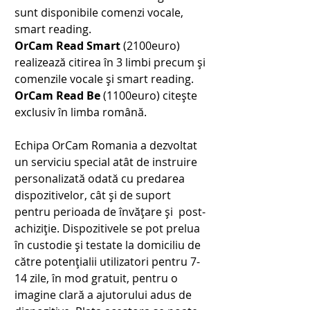
sunt disponibile comenzi vocale, 
smart reading.
OrCam Read Smart
 (2100euro) 
realizează citirea în 3 limbi precum și 
comenzile vocale și smart reading.
OrCam Read Be
 (1100euro) citește 
exclusiv în limba română.
Echipa OrCam Romania a dezvoltat 
un serviciu special atât de
instruire 
personalizată odată cu predarea 
dispozitivelor, cât și
de suport 
pentru perioada de învățare și  post-
achiziție. Dispozitivele se pot prelua 
în custodie și testate la domiciliu de 
către potențialii utilizatori pentru 7-
14 zile, în mod gratuit, pentru o 
imagine clară a ajutorului adus de 