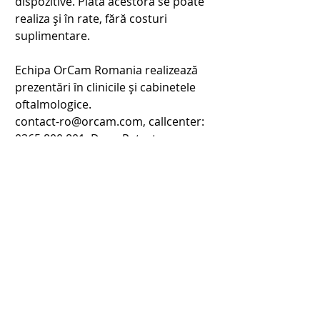
dispozitive. Plata acestora se poate 
realiza și în rate, fără costuri 
suplimentare.
Echipa OrCam Romania realizează 
prezentări în clinicile și cabinetele 
oftalmologice.
contact-ro@orcam.com
, callcenter: 
0365.800.801, Dana Petrutan 
-0745.993.295, Laszlo Noemi - 
0736.439.634.
Descoperă mai multe pe
www.orcam.ro