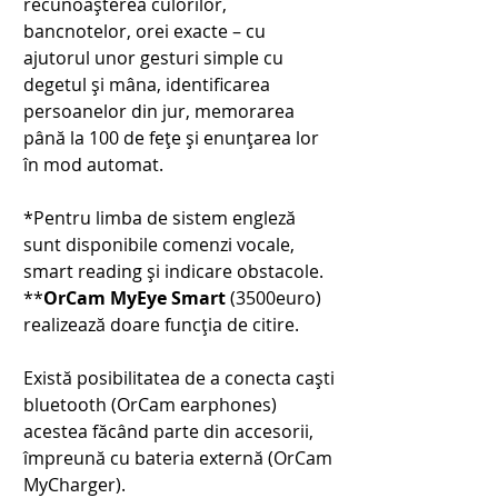
recunoașterea culorilor, 
bancnotelor, orei exacte – cu 
ajutorul unor gesturi simple cu 
degetul și mâna, identificarea 
persoanelor din jur, memorarea 
până la 100 de fețe și enunțarea lor 
în mod automat.
*Pentru limba de sistem engleză 
sunt disponibile comenzi vocale, 
smart reading și indicare obstacole.
**
OrCam MyEye Smart 
(3500euro) 
realizează doare funcția de citire.
Există posibilitatea de a conecta caști 
bluetooth (OrCam earphones) 
acestea făcând parte din accesorii, 
împreună cu bateria externă (OrCam 
MyCharger).