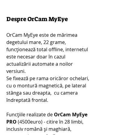
Despre OrCam MyEye
OrCam MyEye este de mărimea 
degetului mare, 22 grame, 
funcționează total offline, internetul 
este necesar doar în cazul 
actualizării automate a noilor 
versiuni.
Se fixează pe rama oricăror ochelari, 
cu o montură magnetică, pe lateral 
stânga sau dreapta,  cu camera 
îndreptată frontal.
Funcțiile realizate de 
OrCam MyEye 
PRO
 (4500euro) - citire în 28 limbi, 
inclusiv română și maghiară, 